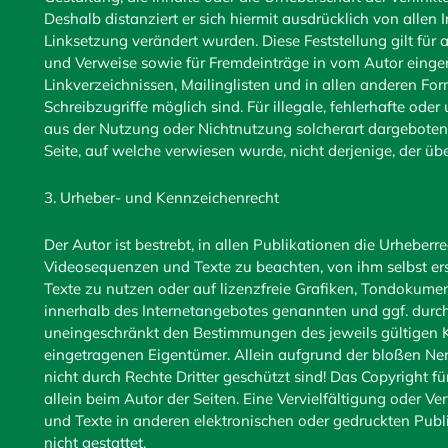
Deshalb distanziert er sich hiermit ausdrücklich von allen I
Linksetzung verändert wurden. Diese Feststellung gilt für 
und Verweise sowie für Fremdeinträge in vom Autor einger
Linkverzeichnissen, Mailinglisten und in allen anderen Fo
Schreibzugriffe möglich sind. Für illegale, fehlerhafte ode
aus der Nutzung oder Nichtnutzung solcherart dargebotener
Seite, auf welche verwiesen wurde, nicht derjenige, der übe
3. Urheber- und Kennzeichenrecht
Der Autor ist bestrebt, in allen Publikationen die Urheber
Videosequenzen und Texte zu beachten, von ihm selbst er
Texte zu nutzen oder auf lizenzfreie Grafiken, Tondokume
innerhalb des Internetangebotes genannten und ggf. durc
uneingeschränkt den Bestimmungen des jeweils gültigen K
eingetragenen Eigentümer. Allein aufgrund der bloßen Nen
nicht durch Rechte Dritter geschützt sind! Das Copyright für
allein beim Autor der Seiten. Eine Vervielfältigung oder
und Texte in anderen elektronischen oder gedruckten Pub
nicht gestattet.