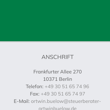
ANSCHRIFT
Frankfurter Allee 270
10371 Berlin
Telefon:
+49 30 51 65 74 96
Fax:
+49 30 51 65 74 97
E-Mail:
ortwin.buelow@steuerberater-
ortwinbuelow.de