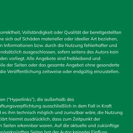
rrektheit, Vollständigkeit oder Qualität der bereitgestellten
sich auf Schäden materieller oder ideeller Art beziehen,
n Informationen bzw. durch die Nutzung fehlerhafter und
ndsätzlich ausgeschlossen, sofern seitens des Autors kein
den vorliegt. Alle Angebote sind freibleibend und
 Teile der Seiten oder das gesamte Angebot ohne gesonderte
e Veröffentlichung zeitweise oder endgültig einzustellen.
en (“Hyperlinks”), die außerhalb des
tungsverpflichtung ausschließlich in dem Fall in Kraft
nd es ihm technisch möglich und zumutbar wäre, die Nutzung
klärt hiermit ausdrücklich, dass zum Zeitpunkt der
en Seiten erkennbar waren. Auf die aktuelle und zukünftige
en/verknüpften Seiten hat der Autor keinerlei Einfluss.